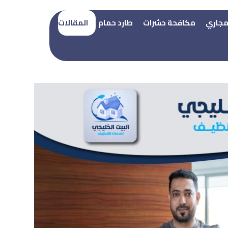
Nour Noureldin
مجاري
مكافحة حشرات
طارد حمام
المقالات