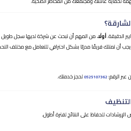
 لحماية عائلتك ومجتمعك من المخاطر الصحية.
لشارقة؟
ير الدقيقة.
أولًا
، من المهم أن تبحث عن شركة لديها سجل طويل 
 يجب أن تمتلك فريقًا مدربًا بشكل احترافي للتعامل مع مختلف التح
عبر الرقم:
لحجز خدمتك.
0525107362
التنظيف
لإرشادات للحفاظ على النتائج لفترة أطول.