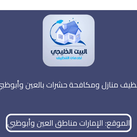
ظيف منازل ومكافحة حشرات بالعين وأبوظب
الموقع: الإمارات مناطق العين وأبوظبي