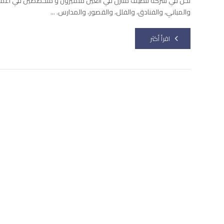
نحن في شركة تنظيف منازل في العين متميزون و متخصصين في اعمال
والمباني، والفنادق، والفلل، والقصور، والمدارس. ...
اقرأ أكثر